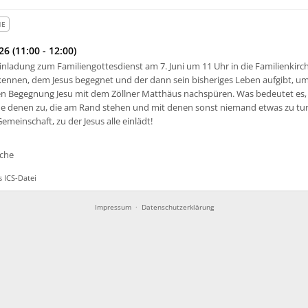
HE
26 (11:00 - 12:00)
inladung zum Familiengottesdienst am 7. Juni um 11 Uhr in die Familienkirch
ennen, dem Jesus begegnet und der dann sein bisheriges Leben aufgibt, um
 Begegnung Jesu mit dem Zöllner Matthäus nachspüren. Was bedeutet es,
de denen zu, die am Rand stehen und mit denen sonst niemand etwas zu tun
emeinschaft, zu der Jesus alle einlädt!
rche
 ICS-Datei
Impressum
·
Datenschutzerklärung