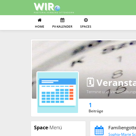
HOME
PV-KALENDER
SPACES
🗓️ Verans
Termine und Veranstaltung
1
Beiträge
Space
-Menü
Familiengott
Sophia-Marie S