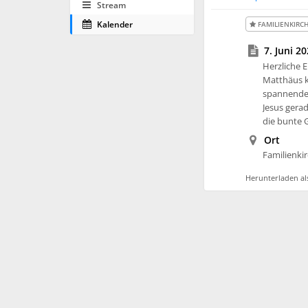
Stream
Kalender
FAMILIENKIRC
7. Juni 20
Herzliche E
Matthäus k
spannenden
Jesus gera
die bunte G
Ort
Familienki
Herunterladen als