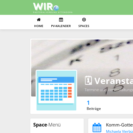
HOME
PV-KALENDER
SPACES
🗓️ Verans
Termine und Veranstaltung
1
Beiträge
Space
-Menü
Komm-Gottes
Michaela Vierbü