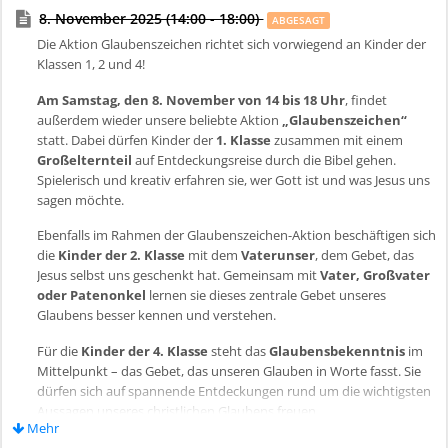
8. November 2025 (14:00 - 18:00)
ABGESAGT
Die Aktion Glaubenszeichen richtet sich vorwiegend an Kinder der
Klassen 1, 2 und 4!
Am Samstag, den 8. November von 14 bis 18 Uhr
, findet
außerdem wieder unsere beliebte Aktion
„Glaubenszeichen“
statt. Dabei dürfen Kinder der
1. Klasse
zusammen mit einem
Großelternteil
auf Entdeckungsreise durch die Bibel gehen.
Spielerisch und kreativ erfahren sie, wer Gott ist und was Jesus uns
sagen möchte.
Ebenfalls im Rahmen der Glaubenszeichen-Aktion beschäftigen sich
die
Kinder der 2. Klasse
mit dem
Vaterunser
, dem Gebet, das
Jesus selbst uns geschenkt hat. Gemeinsam mit
Vater, Großvater
oder Patenonkel
lernen sie dieses zentrale Gebet unseres
Glaubens besser kennen und verstehen.
Für die
Kinder der 4. Klasse
steht das
Glaubensbekenntnis
im
Mittelpunkt – das Gebet, das unseren Glauben in Worte fasst. Sie
dürfen sich auf spannende Entdeckungen rund um die wichtigsten
Aussagen unseres christlichen Glaubens freuen.
Mehr
Informationen zum Aktionstag: