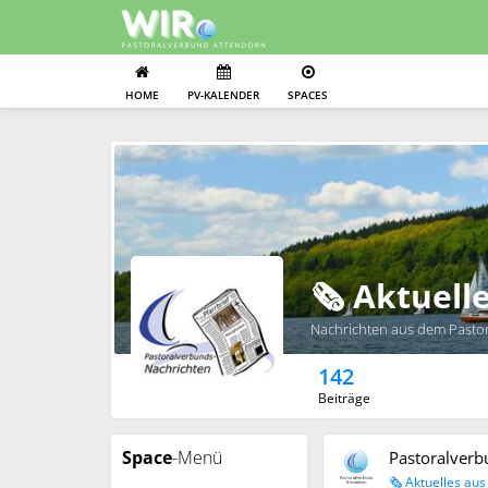
HOME
PV-KALENDER
SPACES
🗞️ Aktuel
Nachrichten aus dem Pasto
142
Beiträge
Space
-Menü
Pastoralverb
🗞️ Aktuelles au