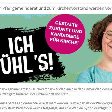
 Pfarrgemeinderat und zum Kirchenvorstand werden vor
r – genauer am 07.-08. November – finden auch in den Gemeinden des Pa
 Pfarrgemeinderat und Kirchenvorstand statt.
uss bereits an dieser Stelle relativiert werden. Zum einen ist der Wahlvor
 Erzbistum Paderborn wurde festgelegt, dass die Wahlen hybrid durchgeführt