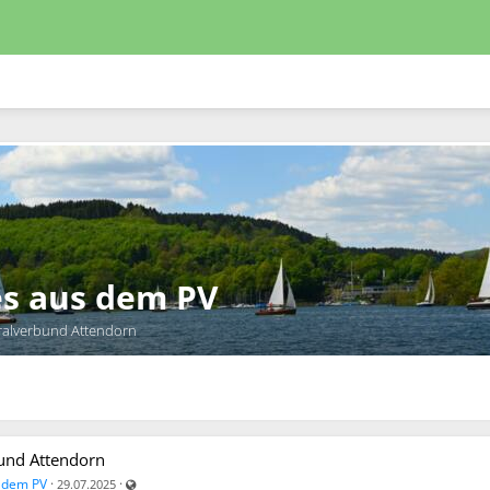
les aus dem PV
ralverbund Attendorn
und Attendorn
Auch für nicht registrierte Benutzer sichtbar
s dem PV
·
·
29.07.2025