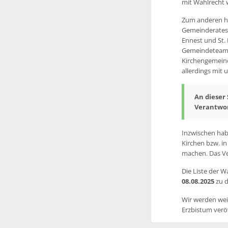
mit Wahlrecht 
Zum anderen ha
Gemeinderates –
Ennest und St.
Gemeindeteams b
Kirchengemeind
allerdings mit 
An dieser
Verantwo
Inzwischen hab
Kirchen bzw. in
machen. Das Ve
Die Liste der W
08.08.2025
zu d
Wir werden wei
Erzbistum veröf