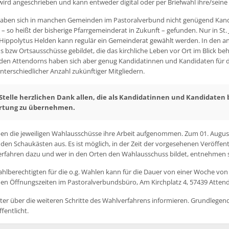
wird angeschrieben und kann entweder digital oder per Briefwahl ihre/sein
ben sich in manchen Gemeinden im Pastoralverbund nicht genügend Kandi
 so heißt der bisherige Pfarrgemeinderat in Zukunft – gefunden. Nur in St.
 Hippolytus Helden kann regulär ein Gemeinderat gewählt werden. In den 
zw Ortsausschüsse gebildet, die das kirchliche Leben vor Ort im Blick beha
en Attendorns haben sich aber genug Kandidatinnen und Kandidaten für di
unterschiedlicher Anzahl zukünftiger Mitgliedern.
 Stelle herzlichen Dank allen, die als Kandidatinnen und Kandidaten 
rtung zu übernehmen.
en die jeweiligen Wahlausschüsse ihre Arbeit aufgenommen. Zum 01. August 
 den Schaukästen aus. Es ist möglich, in der Zeit der vorgesehenen Veröffent
rfahren dazu und wer in den Orten den Wahlausschuss bildet, entnehmen si
ahlberechtigten für die o.g. Wahlen kann für die Dauer von einer Woche von
en Öffnungszeiten im Pastoralverbundsbüro, Am Kirchplatz 4, 57439 Atten
ter über die weiteren Schritte des Wahlverfahrens informieren. Grundlegend
fentlicht.